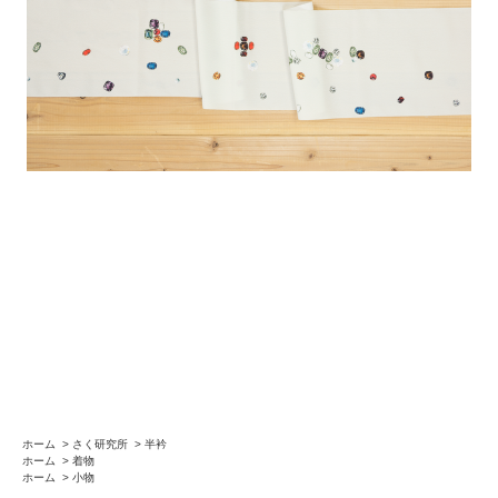
ホーム
>
さく研究所
>
半衿
ホーム
>
着物
ホーム
>
小物