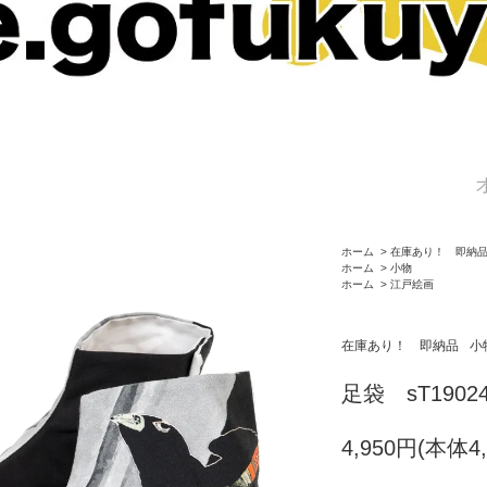
ホーム
>
在庫あり！ 即納
ホーム
>
小物
ホーム
>
江戸絵画
在庫あり！ 即納品
小
足袋 sT190
4,950円(本体4