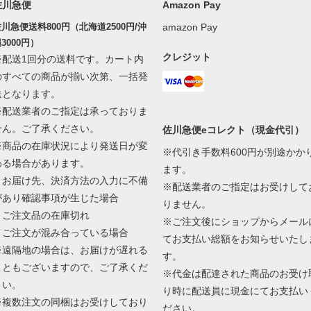
佐川急便
Amazon Pay
川急便送料800円（北海道2500円/沖
amazon Pay
3000円）
クレジット
※配送1回分の送料です。カート内
のすべての商品が揃い次第、一括発
送となります。
※配送業者のご指定は承っておりま
せん。ご了承ください。
佐川急便eコレクト（現金代引）
※商品の在庫状況により発送日が変
※代引き手数料600円が別途かか
わる場合があります。
ます。
・お届け先、決済方法の入力に不備
※配送業者のご指定はお受けして
があり確認事項が生じた場合
りません。
・ご注文品の在庫切れ
※ご注文後にショップからメール
・ご注文が混み合っている場合
てお支払い総額をお知らせいたし
※遠隔地の場合は、お届けが遅れる
す。
こともございますので、ご了承くだ
※代金は配達された商品のお受け
さい。
り時に配送員に現金にてお支払い
※複数注文の同梱はお受けしており
ださい。