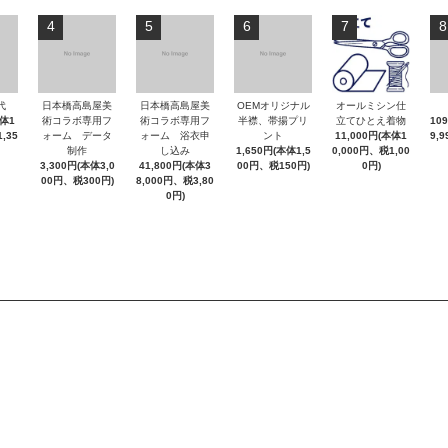
4
5
6
7
8
代
日本橋高島屋美
日本橋高島屋美
OEMオリジナル
オールミシン仕
本体1
術コラボ専用フ
術コラボ専用フ
半襟、帯揚プリ
立てひとえ着物
10
,35
ォーム データ
ォーム 浴衣申
ント
11,000円(本体1
9,
制作
し込み
1,650円(本体1,5
0,000円、税1,00
3,300円(本体3,0
41,800円(本体3
00円、税150円)
0円)
00円、税300円)
8,000円、税3,80
0円)