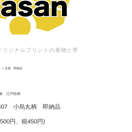
オリジナルプリントの着物と帯
品
>
足袋 即納品
物
江戸絵画
2407 小烏丸柄 即納品
,500円、税450円)