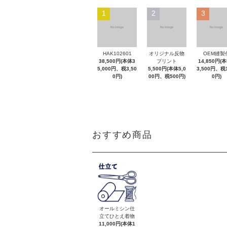
1
2
3
HAK102601
オリジナル反物
OEM縫製
38,500円(本体3
プリント
14,850円(
5,000円、税3,50
5,500円(本体5,0
3,500円、税1
0円)
00円、税500円)
0円)
おすすめ商品
オールミシン仕
立てひとえ着物
11,000円(本体1