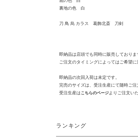
底の色 白
裏地の色 白
刀 鳥 烏 カラス 葛飾北斎 刀剣
即納品は店頭でも同時に販売しておりま
ご注文のタイミングによってはご希望に
即納品の次回入荷は未定です。
完売のサイズは、受注生産にて随時ご注
受注生産は
よりご注文い
こちらのページ
ランキング