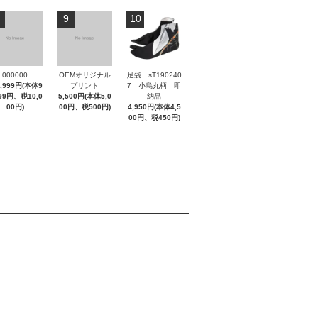
9
10
000000
OEMオリジナル
足袋 sT190240
9,999円(本体9
プリント
7 小烏丸柄 即
999円、税10,0
5,500円(本体5,0
納品
00円)
00円、税500円)
4,950円(本体4,5
00円、税450円)