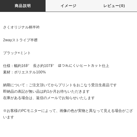
商品説明
イメージ
レビュー(0)
さくオリジナル柄半衿
2wayストライプ半襟
ブラック×ミント
仕様：幅約16㌢ 長さ約107㌢ ほつれにくいヒートカット仕上
素材：ポリエステル100%
納期について：ご注文頂いてからプリントをおこなう受注生産品です
即納品の表記が無い品は約1か月お待ちいただきます
在庫がある場合は、返信のメールでお知らせいたします
※お客様のPCモニターによって、画像の色が実物と異なって見える場合がござ
います