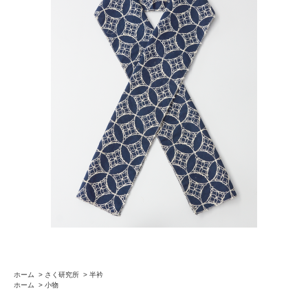
ホーム
>
さく研究所
>
半衿
ホーム
>
小物