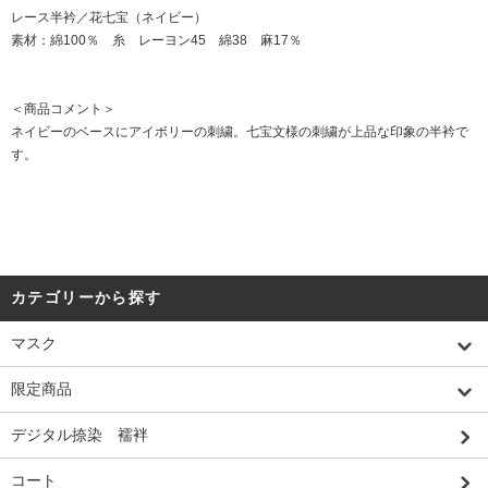
レース半衿／花七宝（ネイビー）
素材：綿100％ 糸 レーヨン45 綿38 麻17％
＜商品コメント＞
ネイビーのベースにアイボリーの刺繍。七宝文様の刺繍が上品な印象の半衿で
す。
カテゴリーから探す
マスク
限定商品
デジタル捺染 襦袢
コート