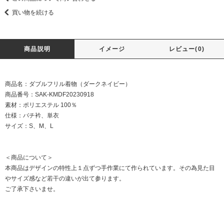
買い物を続ける
商品説明
イメージ
レビュー(0)
商品名：ダブルフリル着物（ダークネイビー）
商品番号：SAK-KMDF20230918
素材：ポリエステル 100％
仕様：バチ衿、単衣
サイズ：S、M、L
＜商品について＞
本商品はデザインの特性上１点ずつ手作業にて作られています。その為見た目
やサイズ感など若干の違いが出て参ります。
ご了承下さいませ。