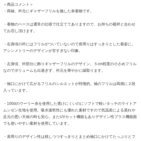
＜商品コメント＞
・両袖、衿元にギャザーフリルを施した単着物です。
・着物のベースは通常の仕様で仕立ててありますので、お持ちの襦袢と合わせ
てお召し頂けます。
・右身頃の衿にはフリルがついていないので肩周りはすっきりとした着姿に。
アシンメトリーのデザインが甘すぎない印象。
・左身頃、衿部分に飾りギャザーフリルのデザイン。５cm程度の小さめフリル
なのでボリュームも出過ぎず、衿元を華やかに縁取ります。
・袖口にかけて広がるフリルのシルエットが特徴的。袖のフリルは両側に２段
入っています。
・100dのウーリー糸を使用した透けにくいのにソフトで軽いタッチのライトア
ムンゼン生地を使用。吸水速乾性にも優れた素材ですので気温差による蒸れや
足元の悪い天候の時も安心。またUVカット機能もありデザイン性プラス機能面
でも使いやすい素材を使用しています。
・肩周りのデザイン性は残しつつすっきりとまとめ袖口にかけてたっぷりとフ