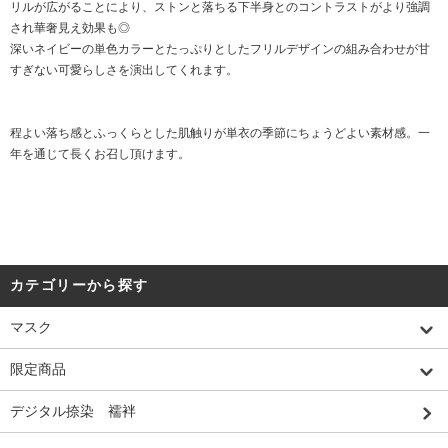
リルが広がることにより、ストンと落ちる下半身とのコントラストがより強調
され華奢見え効果も◎
深いネイビーの単色カラーとたっぷりとしたフリルデザインの組み合わせが甘
すぎない可愛らしさを演出してくれます。
程よい落ち感とふっくらとした肌触りが単衣の季節にちょうどよい素材感。一
年を通じて長くお召し頂けます。
カテゴリーから探す
マスク
限定商品
デジタル捺染 襦袢