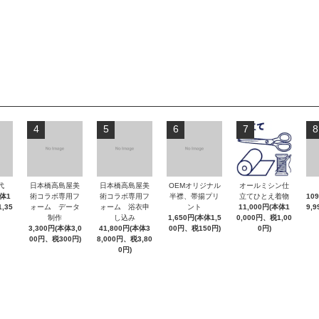
4
5
6
7
8
代
日本橋高島屋美
日本橋高島屋美
OEMオリジナル
オールミシン仕
本体1
術コラボ専用フ
術コラボ専用フ
半襟、帯揚プリ
立てひとえ着物
10
,35
ォーム データ
ォーム 浴衣申
ント
11,000円(本体1
9,
制作
し込み
1,650円(本体1,5
0,000円、税1,00
3,300円(本体3,0
41,800円(本体3
00円、税150円)
0円)
00円、税300円)
8,000円、税3,80
0円)