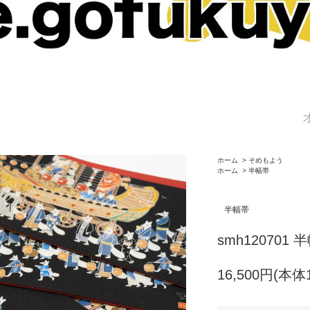
ホーム
>
そめもよう
ホーム
>
半幅帯
半幅帯
smh120701 
16,500円(本体