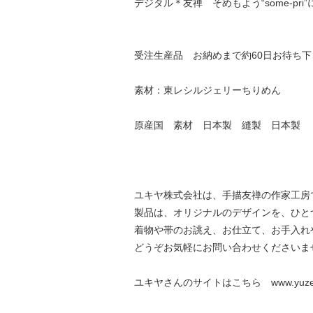
デジタル＊友禅 そめもよう“some-pri
受注生産品 お納めまで約60日お待ち下
素材：東レシルジェリーちりめん
原産国 素材 日本製 縫製 日本製
ユキヤ株式会社は、手描友禅の作家工房
製品は、オリジナルのデザインを、ひと
着物や帯のお誂え、お仕立て、お手入れ
どうぞお気軽にお問い合わせくださいま
ユキヤさんのサイトはこちら www.yuzen-y