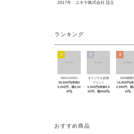
2017年 ユキヤ株式会社 設立
ランキング
1
2
3
HAK102601
オリジナル反物
OEM縫製
38,500円(本体3
プリント
14,850円(
5,000円、税3,50
5,500円(本体5,0
3,500円、税1
0円)
00円、税500円)
0円)
おすすめ商品