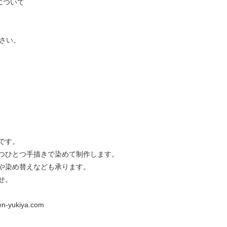
”について
さい。
です。
つひとつ手描きで染めて制作します。
や染め替えなども承ります。
せ。
ukiya.com