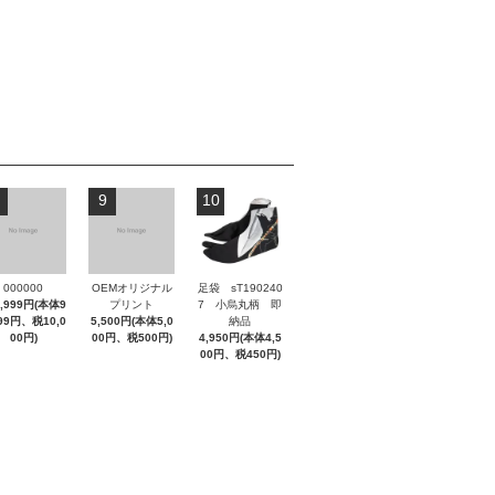
9
10
000000
OEMオリジナル
足袋 sT190240
9,999円(本体9
プリント
7 小烏丸柄 即
999円、税10,0
5,500円(本体5,0
納品
00円)
00円、税500円)
4,950円(本体4,5
00円、税450円)