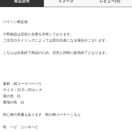
商品説明
イメージ
レビュー(0)
パイソン柄足袋
※即納品は店頭と在庫を共有しております。
ご注文のタイミングによっては受注生産になる場合がございます。
こちらは生産終了商品のため、完売と同時に販売終了となります。
素材：綿コーマバーバリ
サイズ：21.5～25センチ
底の色 白
裏地の色 白
同じ柄の草履もあります 蛇の柄コーナー
こちら
蛇 ヘビ ニシキヘビ