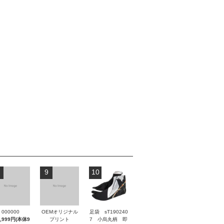
9
10
000000
OEMオリジナル
足袋 sT190240
9,999円(本体9
プリント
7 小烏丸柄 即