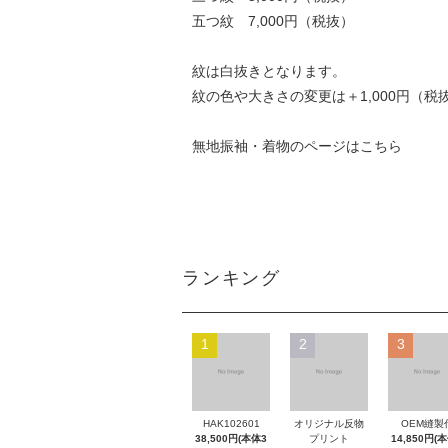
五つ紋 7,000円（税抜）
紋は白抜きとなります。
紋の色や大きさの変更は＋1,000円（税
無地振袖・着物のページは
こちら
ランキング
1
2
3
HAK102601
オリジナル反物
OEM縫製
38,500円(本体3
プリント
14,850円(