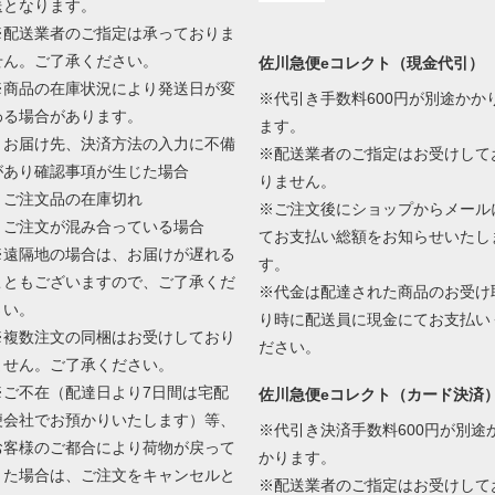
送となります。
※配送業者のご指定は承っておりま
せん。ご了承ください。
佐川急便eコレクト（現金代引）
※商品の在庫状況により発送日が変
※代引き手数料600円が別途かか
わる場合があります。
ます。
・お届け先、決済方法の入力に不備
※配送業者のご指定はお受けして
があり確認事項が生じた場合
りません。
・ご注文品の在庫切れ
※ご注文後にショップからメール
・ご注文が混み合っている場合
てお支払い総額をお知らせいたし
※遠隔地の場合は、お届けが遅れる
す。
こともございますので、ご了承くだ
※代金は配達された商品のお受け
さい。
り時に配送員に現金にてお支払い
※複数注文の同梱はお受けしており
ださい。
ません。ご了承ください。
※ご不在（配達日より7日間は宅配
佐川急便eコレクト（カード決済
便会社でお預かりいたします）等、
※代引き決済手数料600円が別途
お客様のご都合により荷物が戻って
かります。
きた場合は、ご注文をキャンセルと
※配送業者のご指定はお受けして