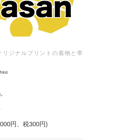
オリジナルプリントの着物と帯
洒落紋
ム
ト
,000円、税300円)