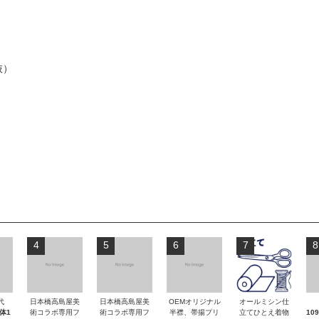
抜）
4
5
6
7
8
代
日本橋高島屋美
日本橋高島屋美
OEMオリジナル
オールミシン仕
本体1
術コラボ専用フ
術コラボ専用フ
半襟、帯揚プリ
立てひとえ着物
10