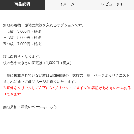
商品説明
イメージ
レビュー(0)
無地の着物・振袖に家紋を入れるオプションです。
一つ紋 3,000円（税抜）
三つ紋 5,000円（税抜）
五つ紋 7,000円（税抜）
紋は白抜きとなります。
紋の色や大きさの変更は＋1,000円（税抜）
一覧に掲載されていない紋はwikipediaの「
家紋の一覧
」ページよりリクエスト
頂ければ新たに商品ページお作りいたします。
※画像をクリックして右下に“パブリック・ドメイン”の表記があるもののみお作
りできます
無地振袖・着物のページは
こちら