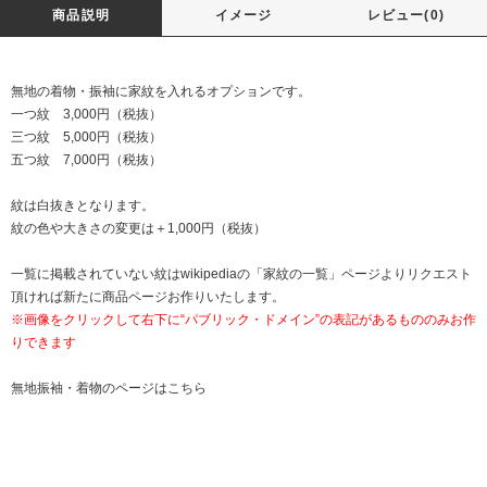
商品説明
イメージ
レビュー(0)
無地の着物・振袖に家紋を入れるオプションです。
一つ紋 3,000円（税抜）
三つ紋 5,000円（税抜）
五つ紋 7,000円（税抜）
紋は白抜きとなります。
紋の色や大きさの変更は＋1,000円（税抜）
一覧に掲載されていない紋はwikipediaの「
家紋の一覧
」ページよりリクエスト
頂ければ新たに商品ページお作りいたします。
※画像をクリックして右下に“パブリック・ドメイン”の表記があるもののみお作
りできます
無地振袖・着物のページは
こちら