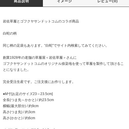
商品説明
イメージ
レビュー(0)
岩佐草履とゴフクヤサンドットコムのコラボ商品
白蛇の柄
同じ柄の足袋もあります。“白蛇”でサイト内検索してみてください。
創業1928年の老舗の草履屋＜岩佐草履＞さんに
ゴフクヤサンドットコムのオリジナル捺染地を使って草履を製作して頂けるこ
とになりました。
完全受注生産です。ご注文後にお作りします。
●M寸[お足のサイズ23～23.5cm]
全長(つま先～かかと) / 約23.5cm
横幅(最大部分) / 約9cm
高さ(つま先) / 約3cm
高さ(かかと) / 約6cm