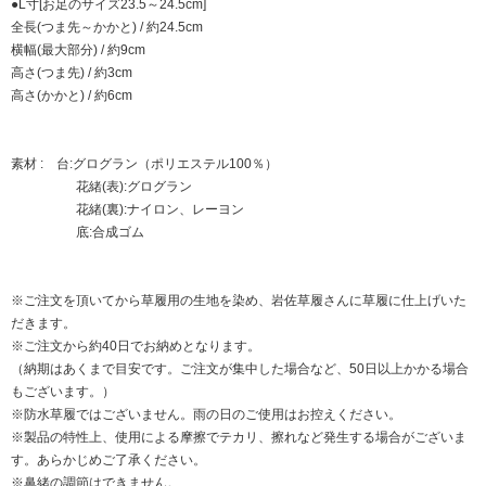
●L寸[お足のサイズ23.5～24.5cm]
全長(つま先～かかと) / 約24.5cm
横幅(最大部分) / 約9cm
高さ(つま先) / 約3cm
高さ(かかと) / 約6cm
素材 : 台:グログラン（ポリエステル100％）
花緒(表):グログラン
花緒(裏):ナイロン、レーヨン
底:合成ゴム
※ご注文を頂いてから草履用の生地を染め、岩佐草履さんに草履に仕上げいた
だきます。
※ご注文から約40日でお納めとなります。
（納期はあくまで目安です。ご注文が集中した場合など、50日以上かかる場合
もございます。）
※防水草履ではございません。雨の日のご使用はお控えください。
※製品の特性上、使用による摩擦でテカリ、擦れなど発生する場合がございま
す。あらかじめご了承ください。
※鼻緒の調節はできません。