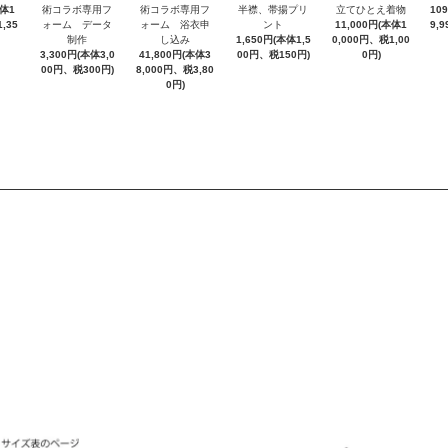
本体1
術コラボ専用フ
術コラボ専用フ
半襟、帯揚プリ
立てひとえ着物
10
,35
ォーム データ
ォーム 浴衣申
ント
11,000円(本体1
9,
制作
し込み
1,650円(本体1,5
0,000円、税1,00
3,300円(本体3,0
41,800円(本体3
00円、税150円)
0円)
00円、税300円)
8,000円、税3,80
0円)