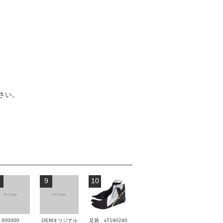
さい。
9
10
000000
OEMオリジナル
足袋 sT190240