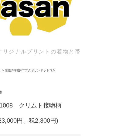
オリジナルプリントの着物と帯
履
>
岩佐の草履×ゴフクヤサンドットコム
物
01008 クリムト接吻柄
23,000円、税2,300円)