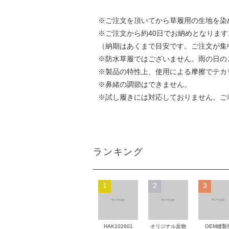
※ご注文を頂いてから草履用の生地を染
※ご注文から約40日でお納めとなります
（納期はあくまで目安です。ご注文が集
※防水草履ではございません。雨の日の
※製品の特性上、使用による摩擦でテカ
※鼻緒の調節はできません。
※試し履きには対応しておりません。ご
ランキング
1
2
3
HAK102601
オリジナル反物
OEM縫製