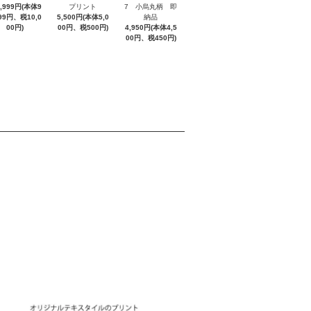
9,999円(本体9
プリント
7 小烏丸柄 即
999円、税10,0
5,500円(本体5,0
納品
00円)
00円、税500円)
4,950円(本体4,5
00円、税450円)