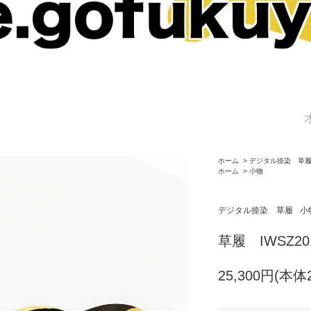
ホーム
>
デジタル捺染 草
ホーム
>
小物
デジタル捺染 草履
小
草履 IWSZ2
25,300円(本体